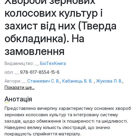
Хвороби зернових
колосових культур і
захист від них (Тверда
обкладинка). На
замовлення
Видавництво:
БіоТехКнига
isbn:
978-617-8554-15-6
Автори:
Станкевич С. В.
,
Кабанець В. В.
,
Жукова Л. В.
,
Показати ще...
Анотація
Представлено вичерпну характеристику основних хвороб
зернових колосових культур та інтегровану систему
заходів, щодо обмеження їх поширеності та шкідливості.
Наведено велику кількість ілюстрацій, що значно
покращують сприйняття матеріалу.