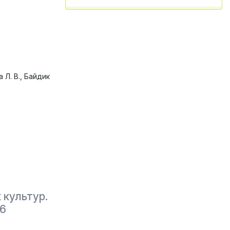
а Л. В., Байдик
 культур.
26