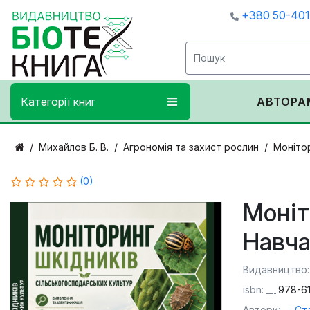
+380 50-40
Категорії книг
АВТОРА
Михайлов Б. В.
Агрономія та захист рослин
Монітор
(0)
Моніт
Навча
Видавництво:
isbn:
978-6
Автори:
Ста