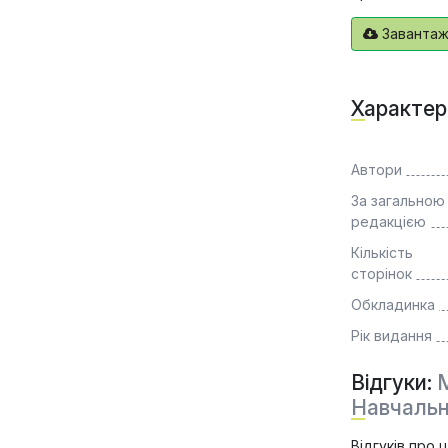
Завантажи
Характер
Автори
За загальною
редакцією
Кількість
сторінок
Обкладинка
Рік видання
Відгуки:
М
Навчальн
Відгуків про 