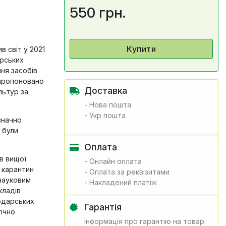
550 грн.
Купити
 світ у 2021
арських
ння засобів
апропоновано
Доставка
льтур за
- Нова пошта
- Укр пошта
значно
 були
Оплата
в вищої
- Онлайн оплата
і карантин
- Оплата за реквізитами
 науковим
- Накладений платіж
кладів
подарських
Гарантія
гічно
Інформація про гарантію на товар