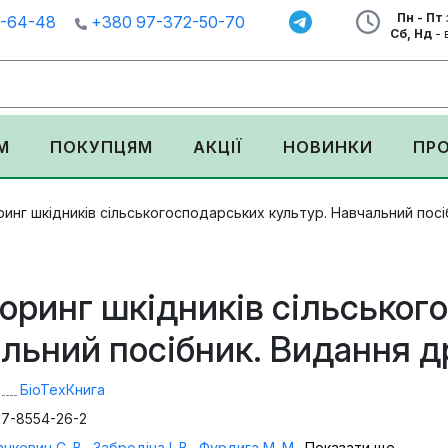
Пн - Пт
1-64-48
+380 97-372-50-70
Сб, Нд
- 
М
ПОКУПЦЯМ
АКЦІЇ
НОВИНКИ
ПР
инг шкідників сільськогосподарських культур. Навчальний посі
оринг шкідників сільськог
льний посібник. Видання д
БіоТехКнига
17-8554-26-2
нкевич С. В.
,
Забродіна І. В.
,
Фурдига М. М.
,
Показати ще...