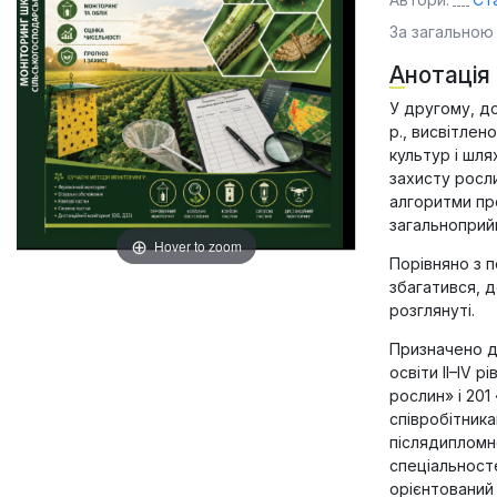
За загальною
Анотація
У другому, до
р., висвітлен
культур і шля
захисту росли
алгоритми пр
загальноприй
Hover to zoom
Порівняно з 
збагатився, д
розглянуті.
Призначено д
освіти II–IV 
рослин» і 201
співробітника
післядипломн
спеціальносте
орієнтований