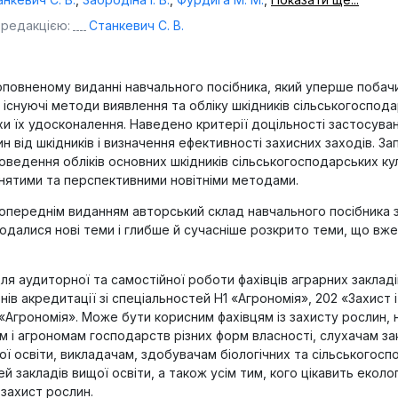
 редакцією:
Станкевич С. В.
повненому виданні навчального посібника, який уперше побачив
о існуючі методи виявлення та обліку шкідників сільськогоспод
хи їх удосконалення. Наведено критерії доцільності застосува
н від шкідників і визначення ефективності захисних заходів. З
оведення обліків основних шкідників сільськогосподарських ку
нятими та перспективними новітніми методами.
попереднім виданням авторський склад навчального посібника 
одалися нові теми і глибше й сучасніше розкрито теми, що вже
ля аудиторної та самостійної роботи фахівців аграрних закладі
рівнів акредитації зі спеціальностей Н1 «Агрономія», 202 «Захист 
 «Агрономія». Може бути корисним фахівцям із захисту рослин,
м і агрономам господарств різних форм власності, слухачам за
ої освіти, викладачам, здобувачам біологічних та сільськогос
й закладів вищої освіти, а також усім тим, кого цікавить еколо
 захист рослин.