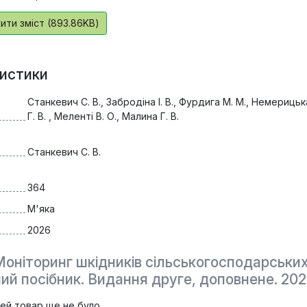
ти зміст (893.86KB)
истики
Станкевич С. В., Забродіна І. В., Фурдига М. М., Немерицьк
Г. В. , Меленті В. О., Малина Г. В.
Станкевич С. В.
364
М'яка
2026
оніторинг шкідників сільськогосподарських
ий посібник. Видання друге, доповнене. 20
цей товар ще не було.