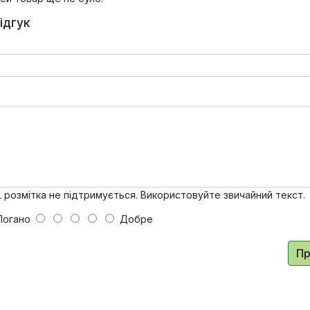
ідгук
розмітка не підтримується. Використовуйте звичайний текст.
гано
Добре
П