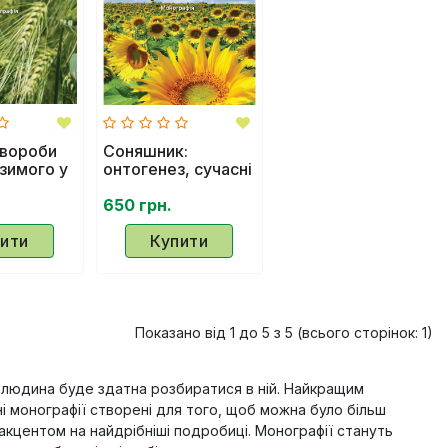
хвороби
Соняшник:
зимого у
онтогенез, сучасні
аїни в
аспекти технології
рошення
вирощування
650 грн.
зація
ахисту
ити
Купити
Показано від 1 до 5 з 5 (всього сторінок: 1)
ше людина буде здатна розбиратися в ній. Найкращим
і монографії створені для того, щоб можна було більш
 акцентом на найдрібніші подробиці. Монографії стануть