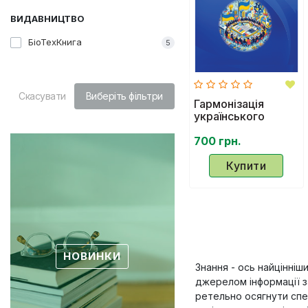
ВИДАВНИЦТВО
БіоТехКнига
5
Скасувати
Виберіть фільтри
Гармонізація
українського
законодавства з
acquis
700 грн.
communautaire:
виклики та
Купити
перспективи
НОВИНКИ
Знання - ось найцінніш
джерелом інформації за
ретельно осягнути спец