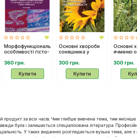
Морфофункціональні
Основні хвороби
Основні 
особливості гісто-
соняшника у
ячменю о
та цитогенезу
східній частині
степу Укр
органів
360 грн.
лісостепу України
300 грн.
умовах з
300 грн.
універсального
та оптимізація
та оптимі
кровотворення та
Купити
заходів захисту
Купити
заходів з
Куп
імунного захисту у
плодів свині
свійської.
Монографія
ий продукт за всіх часів. Чим глибше вивчена тема, тим якісні
вжди була і залишається спеціалізована література. Професійн
іальність. У таких виданнях розглядається вузька тема, але з