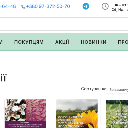
Пн - Пт
1-64-48
+380 97-372-50-70
Сб, Нд
- 
М
ПОКУПЦЯМ
АКЦІЇ
НОВИНКИ
ПР
ії
Сортування: