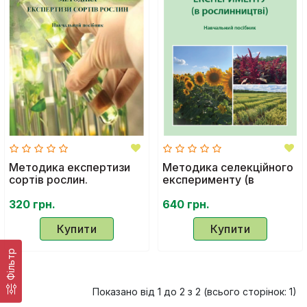
Методика експертизи
Методика селекційного
сортів рослин.
експерименту (в
Навчальний посібник
рослинництві).
320 грн.
Навчальний посібник
640 грн.
Купити
Купити
Фільтр
Показано від 1 до 2 з 2 (всього сторінок: 1)