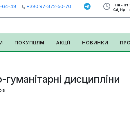
Пн - Пт
1-64-48
+380 97-372-50-70
Сб, Нд
- 
М
ПОКУПЦЯМ
АКЦІЇ
НОВИНКИ
ПР
-гуманітарні дисципліни
рів