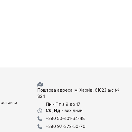
Поштова адреса: м. Харків, 61023 а/с №
824
доставки
Пн - Пт
з 9 до 17
Сб, Нд
- вихідний
+380 50-401-64-48
+380 97-372-50-70